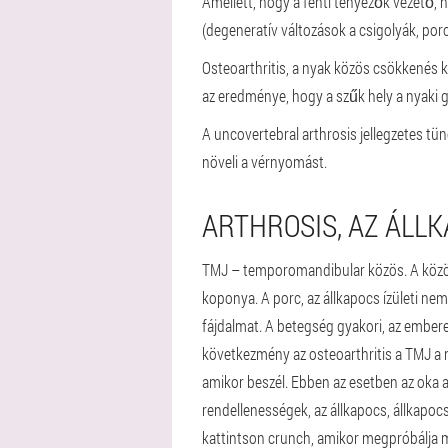
Amellett, hogy a fenti tényezők vezető, h
(degeneratív változások a csigolyák, po
Osteoarthritis, a nyak közös csökkenés k
az eredménye, hogy a szűk hely a nyaki g
A uncovertebral arthrosis jellegzetes tü
növeli a vérnyomást.
ARTHROSIS, AZ ÁLLK
TMJ – temporomandibular közös. A közös k
koponya. A porc, az állkapocs ízületi ne
fájdalmat. A betegség gyakori, az ember
következmény az osteoarthritis a TMJ a n
amikor beszél. Ebben az esetben az oka a o
rendellenességek, az állkapocs, állkapocs 
kattintson crunch, amikor megpróbálja meg