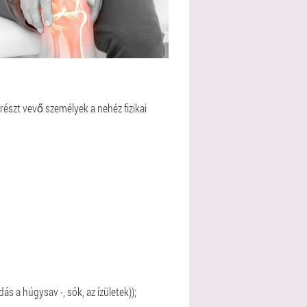
észt vevő személyek a nehéz fizikai
s a húgysav -, sók, az ízületek));