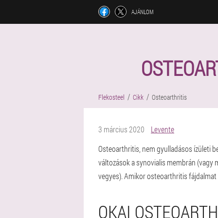
AJÁNLOM
OSTEOART
Flekosteel
Cikk
Osteoarthritis
3 március 2020
Levente
Osteoarthritis, nem gyulladásos ízületi 
változások a synovialis membrán (vagy me
vegyes). Amikor osteoarthritis fájdalmat
OKAI OSTEOARTH