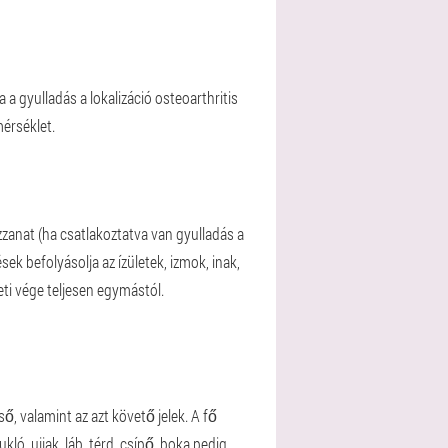
 a gyulladás a lokalizáció osteoarthritis
érséklet.
uzzanat (ha csatlakoztatva van gyulladás a
ek befolyásolja az ízületek, izmok, inak,
eti vége teljesen egymástól.
ő, valamint az azt követő jelek. A fő
kló, ujjak, láb, térd, csípő, boka pedig