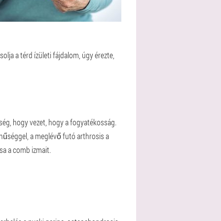
lja a térd ízületi fájdalom, úgy érezte,
egség, hogy vezet, hogy a fogyatékosság.
ínűséggel, a meglévő futó arthrosis a
ása a comb izmait.