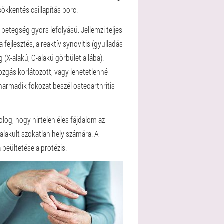
sökkentés csillapítás porc.
 betegség gyors lefolyású. Jellemzi teljes
fejlesztés, a reaktív synovitis (gyulladás
(X-alakú, O-alakú görbület a lába).
mozgás korlátozott, vagy lehetetlenné
harmadik fokozat beszél osteoarthritis
log, hogy hirtelen éles fájdalom az
 alakult szokatlan hely számára. A
 beültetése a protézis.