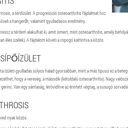
ITIS
hrosis, a térdízület. A progresszió osteoarthritis fájdalmat hoz
növeli a hangerőt, valamint gyulladásos eredmény.
essz a térdem alakulhat ki, amit ismert, mint osteoarthritis, amely befolyáso
 van éles szélek). A fájdalom követi a ropogó kattintva a közös.
CSÍPŐÍZÜLET
fajta ízületi gyulladás súlyos halad gyorsabban, mint a más típusú ez a bet
vezethet, hogy a vereség, a második (kétoldalú osteoarthritis). Nagy valósz
ti, gerinc. Van egy sántaság, lerövidítve az érintett végtag, a susogó sorvad
THROSIS
nved nyak közös.