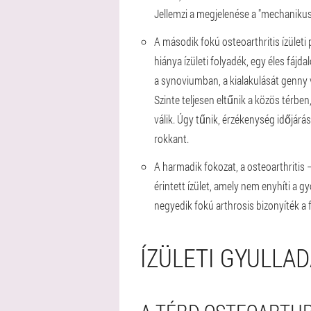
Jellemzi a megjelenése a "mechanikus 
A második fokú osteoarthritis ízületi 
hiánya ízületi folyadék, egy éles fájd
a synoviumban, a kialakulását genny v
Szinte teljesen eltűnik a közös térben
válik. Úgy tűnik, érzékenység időjárá
rokkant.
A harmadik fokozat, a osteoarthritis 
érintett ízület, amely nem enyhíti a 
negyedik fokú arthrosis bizonyíték a f
ÍZÜLETI GYULLA