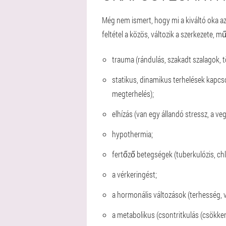
Még nem ismert, hogy mi a kiváltó oka az 
feltétel a közös, változik a szerkezete, m
trauma (rándulás, szakadt szalagok, t
statikus, dinamikus terhelések kapcs
megterhelés);
elhízás (van egy állandó stressz, a ve
hypothermia;
fertőző betegségek (tuberkulózis, chl
a vérkeringést;
a hormonális változások (terhesség, 
a metabolikus (csontritkulás (csökkent