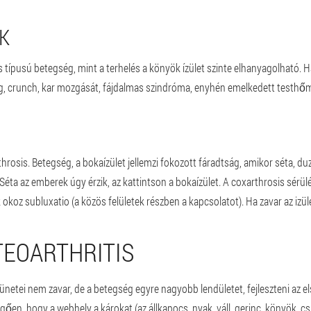
K
s típusú betegség, mint a terhelés a könyök ízület szinte elhanyagolható. Ha
rog, crunch, kar mozgását, fájdalmas szindróma, enyhén emelkedett testhőm
arthrosis. Betegség, a bokaízület jellemzi fokozott fáradtság, amikor séta, d
Séta az emberek úgy érzik, az kattintson a bokaízület. A coxarthrosis sérülés
 okoz subluxatio (a közös felületek részben a kapcsolatot). Ha zavar az izül
TEOARTHRITIS
tünetei nem zavar, de a betegség egyre nagyobb lendületet, fejleszteni az els
ggően, hogy a webhely a károkat (az állkapocs, nyak, váll, gerinc, könyök, csu