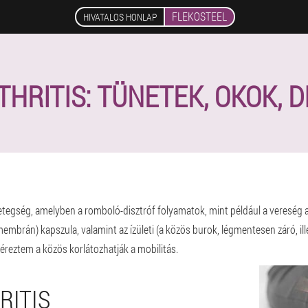
FLEKOSTEEL
HIVATALOS HONLAP
HRITIS: TÜNETEK, OKOK, D
betegség, amelyben a romboló-disztróf folyamatok, mint például a vereség az
mbrán) kapszula, valamint az ízületi (a közös burok, légmentesen záró, il
 éreztem a közös korlátozhatják a mobilitás.
RITIS