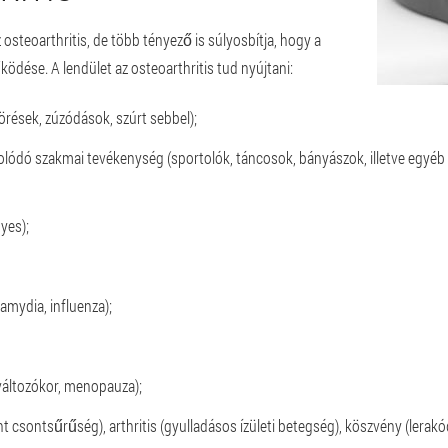
osteoarthritis, de több tényező is súlyosbítja, hogy a
űködése. A lendület az osteoarthritis tud nyújtani:
örések, zúzódások, szúrt sebbel);
olódó szakmai tevékenység (sportolók, táncosok, bányászok, illetve egyéb r
gyes);
amydia, influenza);
változókor, menopauza);
 csontsűrűség), arthritis (gyulladásos ízületi betegség), köszvény (lerakódá