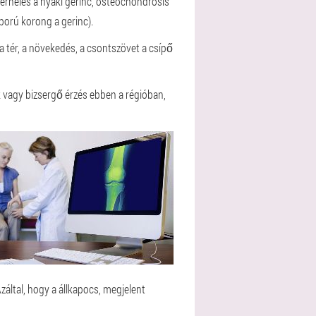
 terhelés a nyaki gerinc, osteochondrosis
ború korong a gerinc).
a tér, a növekedés, a csontszövet a csípő
k vagy bizsergő érzés ebben a régióban,
Azáltal, hogy a állkapocs, megjelent