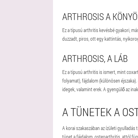
ARTHROSIS A KÖNYÖ
Ez a típusú arthritis kevésbé gyakori, má
duzzadt, piros, ott egy kattintás, nyiko
ARTHROSIS, A LÁB
Ez a típusú arthritis is ismert, mint cox
folyamat), fájdalom (különösen éjszaka). 
idegek, valamint erek. A gyengülő az inak
A TÜNETEK A OS
A korai szakaszában az ízületi gyulladás 
tünet a fájdalom, osteoarthritis, attól fü