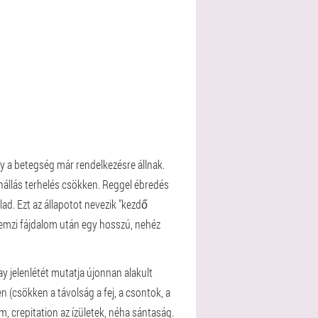
gy a betegség már rendelkezésre állnak.
enállás terhelés csökken. Reggel ébredés
ad. Ezt az állapotot nevezik "kezdő
lemzi fájdalom után egy hosszú, nehéz
y jelenlétét mutatja újonnan alakult
en (csökken a távolság a fej, a csontok, a
, crepitation az ízületek, néha sántaság.