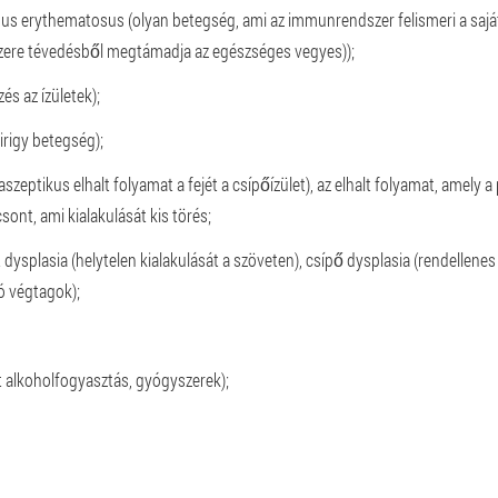
erythematosus (olyan betegség, ami az immunrendszer felismeri a saját sej
zere tévedésből megtámadja az egészséges vegyes));
és az ízületek);
irigy betegség);
zeptikus elhalt folyamat a fejét a csípőízület), az elhalt folyamat, amely a 
ont, ami kialakulását kis törés;
ysplasia (helytelen kialakulását a szöveten), csípő dysplasia (rendellenes 
ó végtagok);
t alkoholfogyasztás, gyógyszerek);