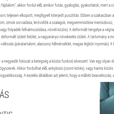
fájdalom", akkor fordul elő, amikor futás, gyaloglás, gyakorlatok, mert a c
porc teljesen elkopott, megfigyelt kiterjedt pusztítás. Ebben a szakaszban a
alom, izmok sorvadása, lerövidítik a szalagok, megsemmisítése meniszkusz, a 
agy folyadék felhalmozódása, növeli közös). A deformált tengelye a végtag 
, deformált ízületi felület, a nagyarányú növekedés ízületi. A tartomány a 
s-változás (páratartalom, alacsony hőmérséklet, magas légköri nyomás). A 
– a negyedik fokozat a betegség a közös funkció elveszett. Van egy olyan do
gyógyszerek. Akkor fordulhat elő, ankylosis (csont-kötés), vagy hamis közös
ogyatékosság. A kezelés általában azt jelenti, hogy a műtéti beavatkozás, a
DÁS