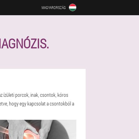
MAGYARORSZÁG
IAGNÓZIS.
 ízületi porcok, inak, csontok, kóros
letve, hogy egy kapcsolat a csontokból a