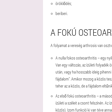
öröklődés;
beriberi.
A FOKÚ OSTEOAR
A folyamat a vereség arthrosis van osztv
A nulla fokos osteoarthritis – egy ny
Van egy változás, az ízületi folyadék
után, vagy ha hosszabb ideig pihenni 
fájdalom". Amikor mozog a közös tesz
teher az a közös, de a fájdalom eltűni
Az első fokú osteoarthritis – a másod
ízületi a széleit a csont felszínén. Az
közös). Izom funkció ki van téve anna