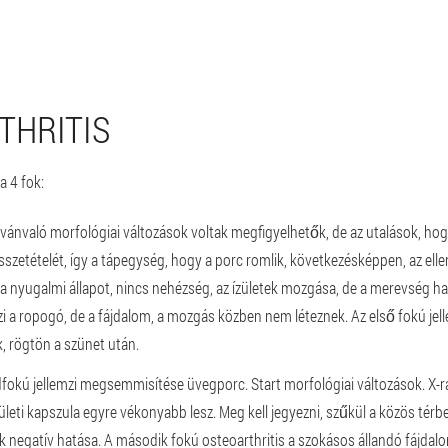
THRITIS
a 4 fok:
ilvánvaló morfológiai változások voltak megfigyelhetők, de az utalások, ho
 összetételét, így a tápegység, hogy a porc romlik, következésképpen, az ell
a nyugalmi állapot, nincs nehézség, az ízületek mozgása, de a merevség hal
i a ropogó, de a fájdalom, a mozgás közben nem léteznek. Az első fokú jel
k, rögtön a szünet után.
fokú jellemzi megsemmisítése üvegporc. Start morfológiai változások. X-ra
 ízületi kapszula egyre vékonyabb lesz. Meg kell jegyezni, szűkül a közös térb
k negatív hatása. A második fokú osteoarthritis a szokásos állandó fájdalom