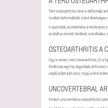
A TÉRD OSTEOARTHR
Térd osteoarthritis neve is deformáló art
további deformálódik a térd lehetséges 
A sportolók, az eredmény a rendszeres str
az első az érintett térdével, a térdkalács
OSTEOARTHRITIS A 
Úgy is ismert, mint osteoarthritis. Ez a 
Elváltozás egy hip (egyoldalú arthrosis) 
csípő ízületi kárt okoz, hogy a térd ízüle
UNCOVERTEBRAL AR
Amikor uncovertebra osteoarthritis sze