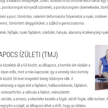
ogy a kialakult betegségek, ízületi, osteoarthritis uncovertebra válhat egy
rc, porckorongok környező szövetek), a porckorongsérv (kiemelkedés, dom
íséri a porc, tömörítés, valamint deformációs folyamatok a nyaki, csökken 
erinc, tömörített ideggyököket, s szűkül a gerinccsatorna.
netek, fejfájás, nyaki fájdalom, szédülés, hányás, alacsony érzékenység nya
APOCS ÍZÜLETI (TMJ)
özelebb áll a fül között, az állkapocs, a homlok két oldalán a
m olyan erős, mint a más kapcsolat, így a vereség okoz komoly
ek között 50 évet öregedett beteg többnyire nők. A
ehézségi a rágás étel a fájdalom, halláscsökkenés, fájdalom,
steoarthritis: a változás a falatot, veleszületett
sérülés, a stressz, a sikertelen kezelés a fogát, sérült fogak, idős korban. 
nyitni a száját, az állkapocs lehet a shift, hogy az oldalon.