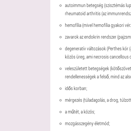
autoimmun betegség (szisztémás lupus 
rheumatoid arthritis (az immunrends
hemofília (mivel hemofília gyakori vérz
zavarok az endokrin rendszer (pajzsm
degeneratív változások (Perthes kór (as
közös üreg, ami necrosis cancellous cs
veleszületett betegségek (kötőszövet d
rendellenességek a felső, mind az als
idős korban;
mérgezés (túladagolás, a drog, túlzot
a műtét, a közös;
mozgásszegény életmód;