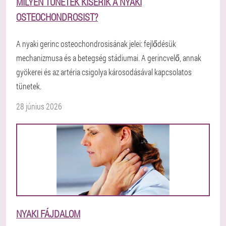
MILYEN TÜNETEK KÍSÉRIK A NYAKI
OSTEOCHONDROSIST?
A nyaki gerinc osteochondrosisának jelei: fejlődésük
mechanizmusa és a betegség stádiumai. A gerincvelő, annak
gyökerei és az artéria csigolya károsodásával kapcsolatos
tünetek.
28 június 2026
NYAKI FÁJDALOM