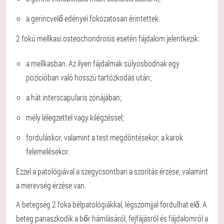
a gerincvelő edényei fokozatosan érintettek.
2 fokú mellkasi osteochondrosis esetén fájdalom jelentkezik:
a mellkasban. Az ilyen fájdalmak súlyosbodnak egy
pozícióban való hosszú tartózkodás után;
a hát interscapularis zónájában;
mély lélegzettel vagy kilégzéssel;
forduláskor, valamint a test megdöntésekor, a karok
felemelésekor.
Ezzel a patológiával a szegycsontban a szorítás érzése, valamint
a merevség érzése van.
A betegség 2 foka bélpatológiákkal, légszomjjal fordulhat elő. A
beteg panaszkodik a bőr hámlásáról, fejfájásról és fájdalomról a