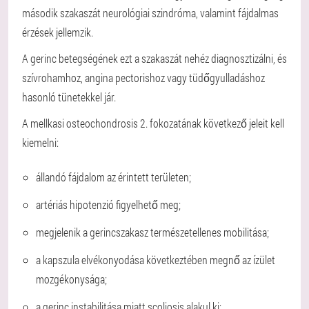
második szakaszát neurológiai szindróma, valamint fájdalmas
érzések jellemzik.
A gerinc betegségének ezt a szakaszát nehéz diagnosztizálni, és
szívrohamhoz, angina pectorishoz vagy tüdőgyulladáshoz
hasonló tünetekkel jár.
A mellkasi osteochondrosis 2. fokozatának következő jeleit kell
kiemelni:
állandó fájdalom az érintett területen;
artériás hipotenzió figyelhető meg;
megjelenik a gerincszakasz természetellenes mobilitása;
a kapszula elvékonyodása következtében megnő az ízület
mozgékonysága;
a gerinc instabilitása miatt scoliosis alakul ki;