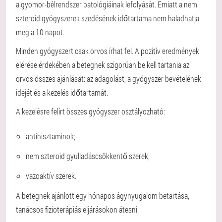
a gyomor-bélrendszer patológiáinak lefolyását. Emiatt a nem
szteroid gyógyszerek szedésének időtartama nem haladhatja
meg a 10 napot.
Minden gyógyszert csak orvos írhat fel. A pozitív eredmények
elérése érdekében a betegnek szigorúan be kell tartania az
orvos összes ajánlását: az adagolást, a gyógyszer bevételének
idejét és a kezelés időtartamát.
A kezelésre felírt összes gyógyszer osztályozható:
antihisztaminok;
nem szteroid gyulladáscsökkentő szerek;
vazoaktív szerek.
A betegnek ajánlott egy hónapos ágynyugalom betartása,
tanácsos fizioterápiás eljárásokon átesni.