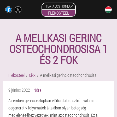
HIVATALOS HONLAP
FLEKOSTEEL
A MELLKASI GERINC
OSTEOCHONDROSISA 1
ÉS 2 FOK
Flekosteel
Cikk
A mellkasi gerinc osteochondrosisa
9 június 2022
Nóra
Az emberi gerincoszlopban előforduló disztróf, valamint
degeneratív folyamatok általában olyan betegség
megjelenéséhez vezetnek, mint az osteochondrosis. Ez a