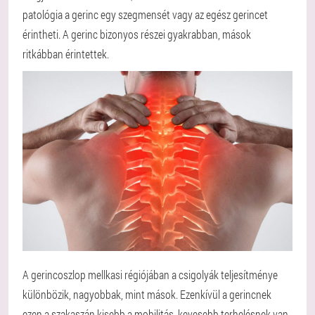
patológia a gerinc egy szegmensét vagy az egész gerincet
érintheti. A gerinc bizonyos részei gyakrabban, mások
ritkábban érintettek.
A gerincoszlop mellkasi régiójában a csigolyák teljesítménye
különbözik, nagyobbak, mint mások. Ezenkívül a gerincnek
ezen a szakaszán kisebb a mobilitás, kevesebb terhelésnek van