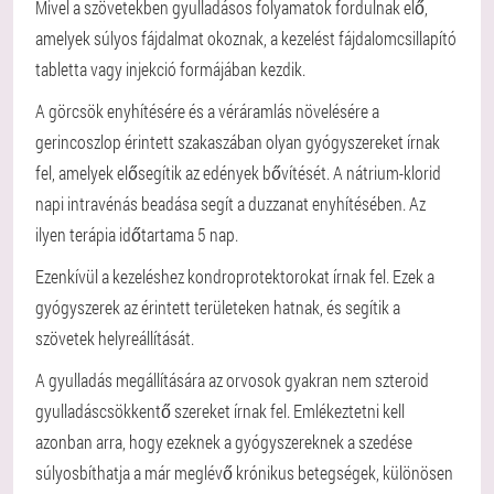
Mivel a szövetekben gyulladásos folyamatok fordulnak elő,
amelyek súlyos fájdalmat okoznak, a kezelést fájdalomcsillapító
tabletta vagy injekció formájában kezdik.
A görcsök enyhítésére és a véráramlás növelésére a
gerincoszlop érintett szakaszában olyan gyógyszereket írnak
fel, amelyek elősegítik az edények bővítését. A nátrium-klorid
napi intravénás beadása segít a duzzanat enyhítésében. Az
ilyen terápia időtartama 5 nap.
Ezenkívül a kezeléshez kondroprotektorokat írnak fel. Ezek a
gyógyszerek az érintett területeken hatnak, és segítik a
szövetek helyreállítását.
A gyulladás megállítására az orvosok gyakran nem szteroid
gyulladáscsökkentő szereket írnak fel. Emlékeztetni kell
azonban arra, hogy ezeknek a gyógyszereknek a szedése
súlyosbíthatja a már meglévő krónikus betegségek, különösen