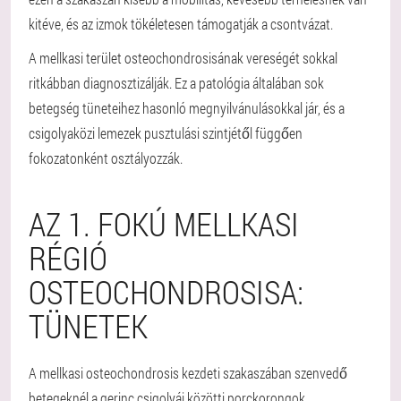
kitéve, és az izmok tökéletesen támogatják a csontvázat.
A mellkasi terület osteochondrosisának vereségét sokkal
ritkábban diagnosztizálják. Ez a patológia általában sok
betegség tüneteihez hasonló megnyilvánulásokkal jár, és a
csigolyaközi lemezek pusztulási szintjétől függően
fokozatonként osztályozzák.
AZ 1. FOKÚ MELLKASI
RÉGIÓ
OSTEOCHONDROSISA:
TÜNETEK
A mellkasi osteochondrosis kezdeti szakaszában szenvedő
betegeknél a gerinc csigolyái közötti porckorongok