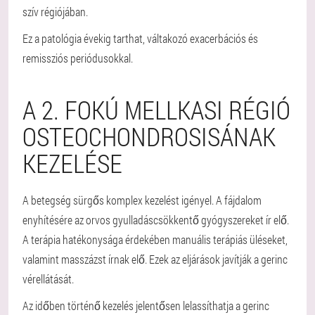
szív régiójában.
Ez a patológia évekig tarthat, váltakozó exacerbációs és
remissziós periódusokkal.
A 2. FOKÚ MELLKASI RÉGIÓ
OSTEOCHONDROSISÁNAK
KEZELÉSE
A betegség sürgős komplex kezelést igényel. A fájdalom
enyhítésére az orvos gyulladáscsökkentő gyógyszereket ír elő.
A terápia hatékonysága érdekében manuális terápiás üléseket,
valamint masszázst írnak elő. Ezek az eljárások javítják a gerinc
vérellátását.
Az időben történő kezelés jelentősen lelassíthatja a gerinc