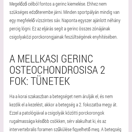
Megelőző célból fontos a gerinc kiemelése. Ehhez nem
szükséges edzőterembe járni. Minden sportpályán mindig van
egy megfelelő vízszintes sáv. Naponta egyszer ajánlott néhány
percig lógni. Ez az eljárás segít a gerinc összes zónájának
csigolyaközi porckorongjainak feszültségének enyhítésében.
A MELLKASI GERINC
OSTEOCHONDROSISA 2
FOK: TÜNETEK
Ha a korai szakaszban a betegséget nem árulják el, és nem
kezdik el a kezelést, akkor a betegség a 2. fokozatba megy át.
Ezzel a patológiával a csigolyák közötti porckorongok
rugalmassága később csökken, sérv alakulhat ki, és az
intervertebralis foramen szűkülése figyelhető meg. A betegség