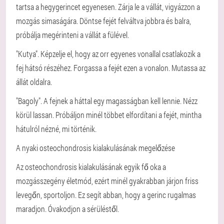
tartsa a hegygerincet egyenesen. Zárja le a vállát, vigyázzon a
mozgás simaságára. Döntse fejét felváltva jobbra és balra,
próbálja megérinteni a vállát a fülével.
"Kutya". Képzelje el, hogy az orr egyenes vonallal csatlakozik a
fej hátsó részéhez. Forgassa a fejét ezen a vonalon. Mutassa az
állát oldalra.
"Bagoly". A fejnek a háttal egy magasságban kell lennie. Nézz
körül lassan. Próbáljon minél többet elfordítani a fejét, mintha
hátulról nézné, mi történik.
A nyaki osteochondrosis kialakulásának megelőzése
Az osteochondrosis kialakulásának egyik fő oka a
mozgásszegény életmód, ezért minél gyakrabban járjon friss
levegőn, sportoljon. Ez segít abban, hogy a gerinc rugalmas
maradjon. Óvakodjon a sérüléstől.