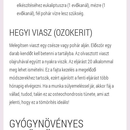
elkészítéséhez eukaliptuszra (1 evőkanál), mézre (1
evőkanál), fél pohár vízre lesz szükség.
HEGYI VIASZ (OZOKERIT)
Melegítsen viaszt egy csésze vagy pohár alján. Először egy
darab kendőt kell betenni a tartályba. Az olvasztott viaszt
olajruhával együtt a nyakra viszik. Az eljárást 20 alkalommal
meg lehet ismételni. Ez a fajta kezelés a megelőző
módszerekhez tartozik, ezért ajánlott a fenti eljárást több
hónapig elvégezni. Ha a munka súlyemeléssel jár, akkor fáj a
vállad, tudod, talán ez az osteochondrosis tünete, ami azt
jelenti, hogy ez a tömörítés ideális!
GYÓGYNÖVÉNYES