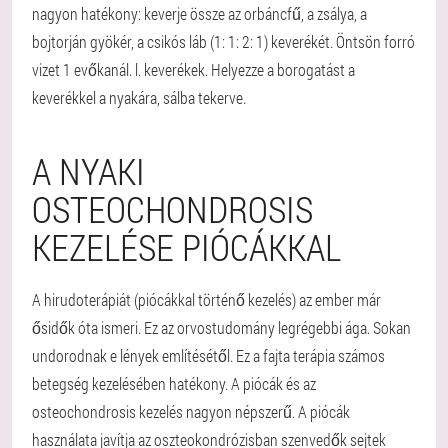
nagyon hatékony: keverje össze az orbáncfű, a zsálya, a
bojtorján gyökér, a csikós láb (1: 1: 2: 1) keverékét. Öntsön forró
vizet 1 evőkanál. l. keverékek. Helyezze a borogatást a
keverékkel a nyakára, sálba tekerve.
A NYAKI
OSTEOCHONDROSIS
KEZELÉSE PIÓCÁKKAL
A hirudoterápiát (piócákkal történő kezelés) az ember már
ősidők óta ismeri. Ez az orvostudomány legrégebbi ága. Sokan
undorodnak e lények említésétől. Ez a fajta terápia számos
betegség kezelésében hatékony. A piócák és az
osteochondrosis kezelés nagyon népszerű. A piócák
használata javítja az oszteokondrózisban szenvedők sejtek