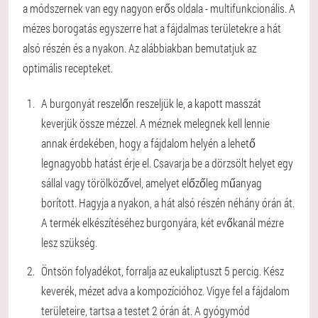
a módszernek van egy nagyon erős oldala - multifunkcionális. A
mézes borogatás egyszerre hat a fájdalmas területekre a hát
alsó részén és a nyakon. Az alábbiakban bemutatjuk az
optimális recepteket.
A burgonyát reszelőn reszeljük le, a kapott masszát
keverjük össze mézzel. A méznek melegnek kell lennie
annak érdekében, hogy a fájdalom helyén a lehető
legnagyobb hatást érje el. Csavarja be a dörzsölt helyet egy
sállal vagy törölközővel, amelyet előzőleg műanyag
borított. Hagyja a nyakon, a hát alsó részén néhány órán át.
A termék elkészítéséhez burgonyára, két evőkanál mézre
lesz szükség.
Öntsön folyadékot, forralja az eukaliptuszt 5 percig. Kész
keverék, mézet adva a kompozícióhoz. Vigye fel a fájdalom
területeire, tartsa a testet 2 órán át. A gyógymód