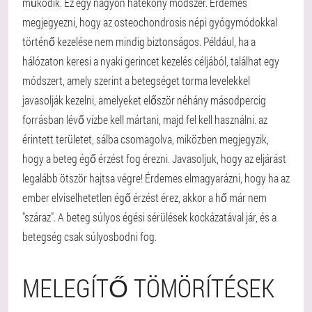
működik. Ez egy nagyon hatékony módszer. Érdemes
megjegyezni, hogy az osteochondrosis népi gyógymódokkal
történő kezelése nem mindig biztonságos. Például, ha a
hálózaton keresi a nyaki gerincet kezelés céljából, találhat egy
módszert, amely szerint a betegséget torma levelekkel
javasolják kezelni, amelyeket először néhány másodpercig
forrásban lévő vízbe kell mártani, majd fel kell használni. az
érintett területet, sálba csomagolva, miközben megjegyzik,
hogy a beteg égő érzést fog érezni. Javasoljuk, hogy az eljárást
legalább ötször hajtsa végre! Érdemes elmagyarázni, hogy ha az
ember elviselhetetlen égő érzést érez, akkor a hő már nem
"száraz". A beteg súlyos égési sérülések kockázatával jár, és a
betegség csak súlyosbodni fog.
MELEGÍTŐ TÖMÖRÍTÉSEK