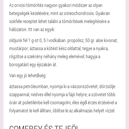
Az orvosi tömörítés nagyon gyakori módszer az olyan
betegségek kezelésére, mint az osteochondrosis. Gyakran
sokféle receptet lehet találni a tömörítések melegítésére a
hálózaton. Itt van az egyik:
oldjunk fel 1 g-ot 0, 5 l vodkában. propolisz, 50 gr. aloe kivonat,
mustárpor; áztassa a kötést kész oldattal, tegye a nyakra,
rögzítse a szekrény néhány meleg elemével; hagyja a
borogatást egy éjszakán át.
Van egy jó lehetőség:
áztassa petróleumban, nyomja ki a vászonszövetet; dörzsölje
szappannal, nedves éllel nyomja a fájó helyre; a szövetet több
órán át polietilénbe kell csomagolni; éles égő érzés érzésével a
folyamatot le kell állítani, öblítse le az alkalmazás helyét vízzel.
COMFREY ÉS TEJFÖL