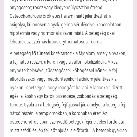
anyagcsere; rossz vagy kiegyensúlyozatlan étrend.
Osteochondrosis örökletes hajlam miatt jelentkezhet; a
csigolya, különösen a nyaki gerinc sérüléseivel kapcsolatban;
hipotermia vagy hormonális zavar miatt. A betegség okai
lehetnek szisztémás lupus erythematosus, reuma.
A betegség fő tünetei közé tartozik a fájdalom, amely a nyakon,
a fej hátsó részén, a karon vagy a vállon lokalizálódik. A kéz
enyhe terhelésével, tüsszögéssel, köhögéssel nőnek. A fej
elfordításakor vagy megdöntésekor fájdalom jelentkezik a
nyakon, lehetséges, hogy ropogást hallani. A lapockák közötti
égés, a lábak vagy karok bizsergése, zsibbadás a betegség
tünete. Gyakran a betegség fejfájással jár, amelyet a beteg a fej
hátsó részén, a templomokban, a koronában érez. Az
osteochondrosisban szenvedő betegek fejének éles fordulata
miatt szédülés lép fel, sőt ájulás is előfordul. A betegek gyakran