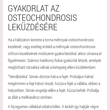
GYAKORLAT AZ
OSTEOCHONDROSIS
LEKÜZDÉSÉRE
Ha a hálózaton kereste a torna méhnyak osteochondrosis
kezelését, vagy esetleg érdekli a méhnyak osteochondrosis
otthoni kezelésének módszerei gyakorlatokkal, akkor olvassa el
figyelmesen. Számos hatékony fizikai gyakorlat létezik, amelyek
megbízható társakká válnak a betegség elleni küzdelemben.
"Teknősbéka". Simán döntse hátra a fejét. Próbáljon háttal
megérinteni a feje hátsó részét, húzza a fejét a vállába, ebben a
helyzetben. Simán engedje előre a fejét, húzza befelé. Próbálja
az állát a mellkasához simítani.
A fej egyenes vállakkal oldalra billen. A leckét így hajtják végre: