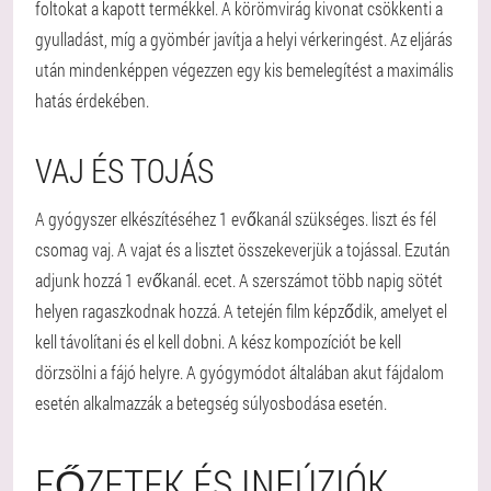
foltokat a kapott termékkel. A körömvirág kivonat csökkenti a
gyulladást, míg a gyömbér javítja a helyi vérkeringést. Az eljárás
után mindenképpen végezzen egy kis bemelegítést a maximális
hatás érdekében.
VAJ ÉS TOJÁS
A gyógyszer elkészítéséhez 1 evőkanál szükséges. liszt és fél
csomag vaj. A vajat és a lisztet összekeverjük a tojással. Ezután
adjunk hozzá 1 evőkanál. ecet. A szerszámot több napig sötét
helyen ragaszkodnak hozzá. A tetején film képződik, amelyet el
kell távolítani és el kell dobni. A kész kompozíciót be kell
dörzsölni a fájó helyre. A gyógymódot általában akut fájdalom
esetén alkalmazzák a betegség súlyosbodása esetén.
FŐZETEK ÉS INFÚZIÓK