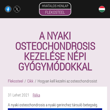
HIVATALOS HONLAP
FLEKOSTEEL
A NYAKI
OSTEOCHONDROSIS
KEZELÉSE NÉPI
GYÓGYMÓDOKKAL
Flekosteel
Cikk
Hogyan kell kezelni az osteochondrosist
31 Lehet 2021
Réka
A nyaki osteochondrosis a nyaki gerinchez társuló betegség.