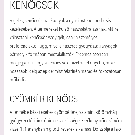
KENŐCSÖK
A gélek, kenőcsök hatékonyak a nyaki osteochondrosis
kezelésében. A termékeket külső használatra szánják. Mit kell
választani, kenőcsöt vagy gélt, csak a személyes
preferenciáktól függ, mivel a hasznos gyógyászati anyagok
bármelyik formában megtalálhatók. Érdemes azonban
megjegyezni, hogy a kenőcs valamivel hatékonyabb, mivel
hosszabb ideig az epidermisz felszínén marad és fokozatosan
működik.
GYÖMBÉR KENŐCS
A termék elkészítéséhez gyömbérlére, valamint körömvirág
gyógyszertári tinktúrára lesz szüksége. Érzékeny bőr számára
vízzel 1: 1 arányban hígított keverék alkalmas. Dörzsölje a fájó