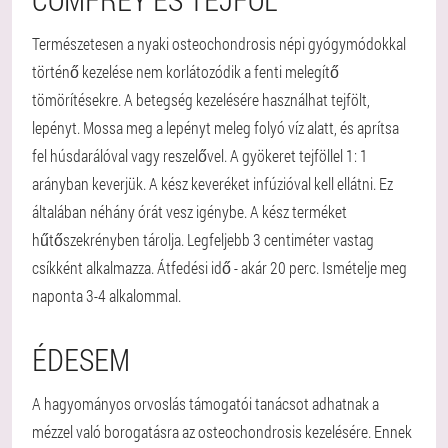
Természetesen a nyaki osteochondrosis népi gyógymódokkal
történő kezelése nem korlátozódik a fenti melegítő
tömörítésekre. A betegség kezelésére használhat tejfölt,
lepényt. Mossa meg a lepényt meleg folyó víz alatt, és aprítsa
fel húsdarálóval vagy reszelővel. A gyökeret tejföllel 1: 1
arányban keverjük. A kész keveréket infúzióval kell ellátni. Ez
általában néhány órát vesz igénybe. A kész terméket
hűtőszekrényben tárolja. Legfeljebb 3 centiméter vastag
csíkként alkalmazza. Átfedési idő - akár 20 perc. Ismételje meg
naponta 3-4 alkalommal.
ÉDESEM
A hagyományos orvoslás támogatói tanácsot adhatnak a
mézzel való borogatásra az osteochondrosis kezelésére. Ennek