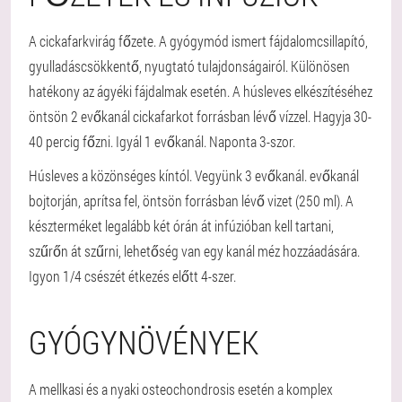
A cickafarkvirág főzete. A gyógymód ismert fájdalomcsillapító,
gyulladáscsökkentő, nyugtató tulajdonságairól. Különösen
hatékony az ágyéki fájdalmak esetén. A húsleves elkészítéséhez
öntsön 2 evőkanál cickafarkot forrásban lévő vízzel. Hagyja 30-
40 percig főzni. Igyál 1 evőkanál. Naponta 3-szor.
Húsleves a közönséges kíntól. Vegyünk 3 evőkanál. evőkanál
bojtorján, aprítsa fel, öntsön forrásban lévő vizet (250 ml). A
készterméket legalább két órán át infúzióban kell tartani,
szűrőn át szűrni, lehetőség van egy kanál méz hozzáadására.
Igyon 1/4 csészét étkezés előtt 4-szer.
GYÓGYNÖVÉNYEK
A mellkasi és a nyaki osteochondrosis esetén a komplex