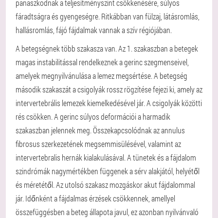
panaszkodnak a teljesítményszint csökkenésére, súlyos
fáradtságra és gyengeségre. Ritkábban van fülzaj, látásromlás,
hallásromlás, fájó fájdalmak vannak a szív régiójában.
A betegségnek több szakasza van. Az 1. szakaszban a betegek
magas instabilitással rendelkeznek a gerinc szegmenseivel,
amelyek megnyilvánulása a lemez megsértése. A betegség
második szakaszát a csigolyák rossz rögzítése fejezi ki, amely az
intervertebrális lemezek kiemelkedésével jár. A csigolyák közötti
rés csökken. A gerinc súlyos deformációi a harmadik
szakaszban jelennek meg. Összekapcsolódnak az annulus
fibrosus szerkezetének megsemmisülésével, valamint az
intervertebralis hernák kialakulásával. A tünetek és a fájdalom
szindrómák nagymértékben függenek a sérv alakjától, helyétől
és méretétől. Az utolsó szakasz mozgáskor akut fájdalommal
jár. Időnként a fájdalmas érzések csökkennek, amellyel
összefüggésben a beteg állapota javul, ez azonban nyilvánvaló