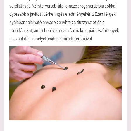
vérellátását. Az intervertebrális lemezek regenerációja sokkal
gyorsabb a javított vérkeringés eredményeként. Ezen férgek
nyálában található anyagok enyhítik a duzzanatot és a
torlódásokat, ami lehetővé teszi a farmakológiai készítmények
használatának helyettesítését hirudoterápiával.