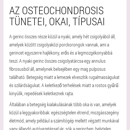
AZ OSTEOCHONDROSIS
TÜNETEI, OKAI, TÍPUSAI
A gerinc összes része közül a nyaki, amely hét csigolyából áll,
amelyek között csigolyaközi porckorongok vannak, ami a
gerincet egyszerre hajlékony, erős és a legmozgékonyabbá
teszi. A nyaki gerinc összes csigolyatárcsa egy annulus
fibrosusból áll, amelynek belsejében egy mag pulposus
található. Betegség miatt a lemezek elveszítik rugalmasságukat
és szilárdságukat. A keletkező terhelések miatt a rostos gyűrű
kinyúlik, repedések keletkeznek rajta.
Általában a betegség kialakulásának több oka is van, amelyek
közül a leggyakoribbak: egészségtelen étrend; mozgásszegény
életmód, amely például a számítógép mellett végzett munkával
vagy állandó autóvezetéssel jár; sók a gerincben; helytelen