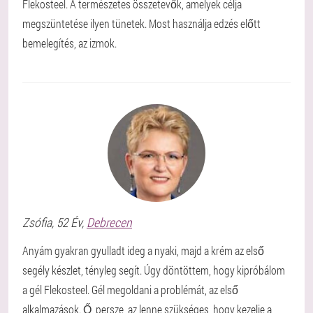
Flekosteel. A természetes összetevők, amelyek célja
megszüntetése ilyen tünetek. Most használja edzés előtt
bemelegítés, az izmok.
Zsófia
, 52 Év,
Debrecen
Anyám gyakran gyulladt ideg a nyaki, majd a krém az első
segély készlet, tényleg segít. Úgy döntöttem, hogy kipróbálom
a gél Flekosteel. Gél megoldani a problémát, az első
alkalmazások. Ő, persze, az lenne szükséges, hogy kezelje a