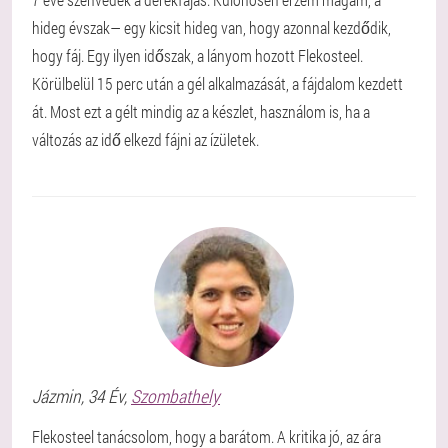
hideg évszak— egy kicsit hideg van, hogy azonnal kezdődik,
hogy fáj. Egy ilyen időszak, a lányom hozott Flekosteel.
Körülbelül 15 perc után a gél alkalmazását, a fájdalom kezdett
át. Most ezt a gélt mindig az a készlet, használom is, ha a
változás az idő elkezd fájni az ízületek.
Jázmin
, 34 Év,
Szombathely
Flekosteel tanácsolom, hogy a barátom. A kritika jó, az ára