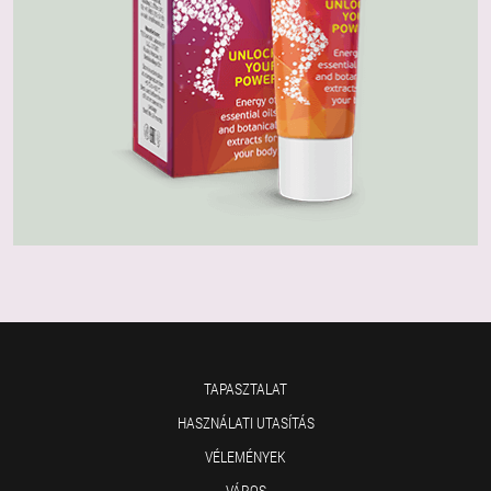
TAPASZTALAT
HASZNÁLATI UTASÍTÁS
VÉLEMÉNYEK
VÁROS