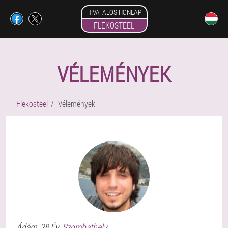
HIVATALOS HONLAP
FLEKOSTEEL
VÉLEMÉNYEK
Flekosteel
Vélemények
Ádám
, 28 Év,
Szombathely