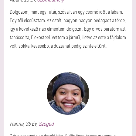
Dolgozom, mint egy futár, szóval van egy csomó időt a lábam.
Egy téli elcsúsztam. Az estét, nagyon-nagyon bedagadt a térde,
így a következő nap elmentem dolgozni. Egy orvos barátom azt
tanácsolta, Flekosteel. Vettem a jármű, illetve az este a fájdalom
volt, sokkal kevesebb, a duzzanat pedig szinte eltűnt.
Hanna
, 35 Év,
Szeged
7 éve szenvedek a derékfájás. Különösen érzem magam, a