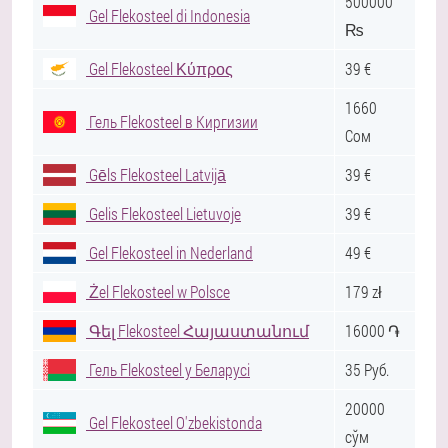
500000
Gel Flekosteel di Indonesia
₨
Gel Flekosteel Κύπρος
39 €
1660
Гель Flekosteel в Киргизии
Сом
Gēls Flekosteel Latvijā
39 €
Gelis Flekosteel Lietuvoje
39 €
Gel Flekosteel in Nederland
49 €
Żel Flekosteel w Polsce
179 zł
Գել Flekosteel Հայաստանում
16000 ֏
Гель Flekosteel у Беларусі
35 Руб.
20000
Gel Flekosteel O'zbekistonda
сўм