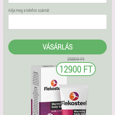
Adja meg a telefon számát
VÁSÁRLÁS
25800 Ft
12900 FT