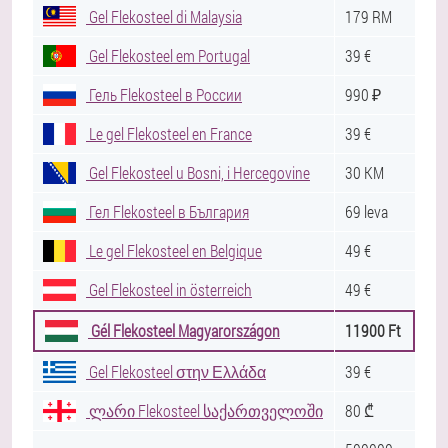
Gel Flekosteel di Malaysia
179 RM
Gel Flekosteel em Portugal
39 €
Гель Flekosteel в России
990 ₽
Le gel Flekosteel en France
39 €
Gel Flekosteel u Bosni, i Hercegovine
30 KM
Гел Flekosteel в България
69 leva
Le gel Flekosteel en Belgique
49 €
Gel Flekosteel in österreich
49 €
Gél Flekosteel Magyarországon
11900 Ft
Gel Flekosteel στην Ελλάδα
39 €
ლარი Flekosteel საქართველოში
80 ₾