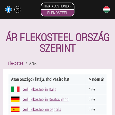
HIVATALOS HONLAP
FLEKOSTEEL
ÁR FLEKOSTEEL ORSZÁG
SZERINT
Flekosteel
Árak
Azon országok listája, ahol vásárolhat
Minden ár
Gel Flekosteel in Italia
49 €
Gel Flekosteel in Deutschland
39 €
Gel Flekosteel en españa
39 €