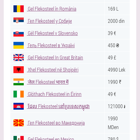
Gel Flekosteel în România
169 L
Гел Flekosteel у Србији
2000 din
Gél Flekosteel v Slovensko
39 €
Гель Flekosteel в Україні
450 ₴
Gel Flekosteel In Great Britain
49 £
Xhel Flekosteel në Shqipëri
4990 Lek
जेल Flekosteel भारत में
1990 ₹
Glóthach Flekosteel in Éirinn
49 €
ជែល Flekosteel នៅប្រទេសកម្ពុជា
121000 ៛
1990
Гел Flekosteel во Македонија
MDen
Gel Flekosteel en Mexico
780 $