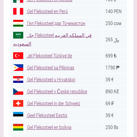
Gel Flekosteel en Perú
140 PEN
Гел Flekosteel дар Точикистон
250 сом
جل Flekosteel في المملكه العربيه
265 ﷼
السعوديه
Jel Flekosteel Türkiye'de
699 ₺
Gel Flekosteel sa Pilipinas
1790 ₱
Gel Flekosteel u Hrvatskoj
39 €
Gel Flekosteel v České republice
890 Kč
Gel Flekosteel in der Schweiz
69 ₣
Geel Flekosteel Eestis
39 €
Gel Flekosteel en bolivia
250 Bs