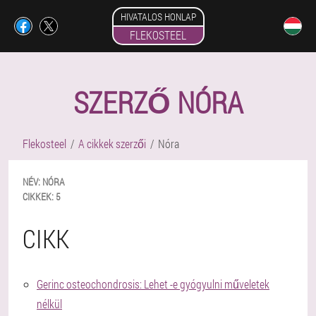
HIVATALOS HONLAP
FLEKOSTEEL
SZERZŐ NÓRA
Flekosteel
A cikkek szerzői
Nóra
NÉV:
NÓRA
CIKKEK:
5
CIKK
Gerinc osteochondrosis: Lehet -e gyógyulni műveletek
nélkül