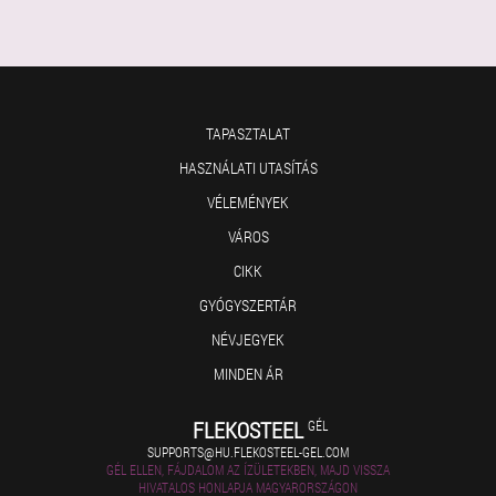
TAPASZTALAT
HASZNÁLATI UTASÍTÁS
VÉLEMÉNYEK
VÁROS
CIKK
GYÓGYSZERTÁR
NÉVJEGYEK
MINDEN ÁR
FLEKOSTEEL
GÉL
SUPPORTS@HU.FLEKOSTEEL-GEL.COM
GÉL ELLEN, FÁJDALOM AZ ÍZÜLETEKBEN, MAJD VISSZA
HIVATALOS HONLAPJA MAGYARORSZÁGON