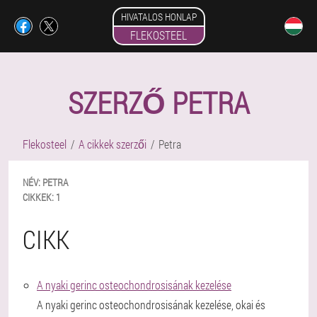
HIVATALOS HONLAP
FLEKOSTEEL
SZERZŐ PETRA
Flekosteel
A cikkek szerzői
Petra
NÉV:
PETRA
CIKKEK:
1
CIKK
A nyaki gerinc osteochondrosisának kezelése
A nyaki gerinc osteochondrosisának kezelése, okai és