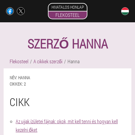
HIVATALOS HONLAP
FLEKOSTEEL
SZERZŐ HANNA
Flekosteel
A cikkek szerzői
Hanna
NÉV:
HANNA
CIKKEK:
2
CIKK
Az ujjak ízületei fájnak: okok, mit kell tenni és hogyan kell
kezelni őket