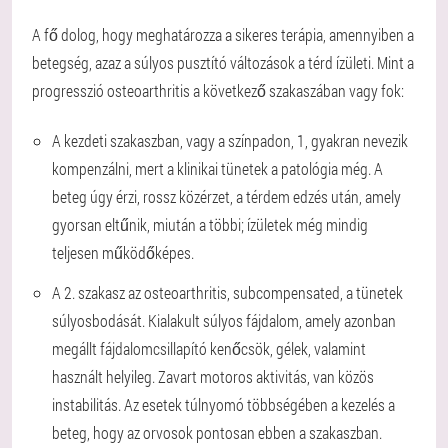
A fő dolog, hogy meghatározza a sikeres terápia, amennyiben a
betegség, azaz a súlyos pusztító változások a térd ízületi. Mint a
progresszió osteoarthritis a következő szakaszában vagy fok:
A kezdeti szakaszban, vagy a színpadon, 1, gyakran nevezik
kompenzálni, mert a klinikai tünetek a patológia még. A
beteg úgy érzi, rossz közérzet, a térdem edzés után, amely
gyorsan eltűnik, miután a többi; ízületek még mindig
teljesen működőképes.
A 2. szakasz az osteoarthritis, subcompensated, a tünetek
súlyosbodását. Kialakult súlyos fájdalom, amely azonban
megállt fájdalomcsillapító kenőcsök, gélek, valamint
használt helyileg. Zavart motoros aktivitás, van közös
instabilitás. Az esetek túlnyomó többségében a kezelés a
beteg, hogy az orvosok pontosan ebben a szakaszban.