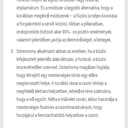
implantátum. Ez a módszer a legjobb alternatíva, hogy a
korábban meglévő módszerek – a fúziós (a teljes kivonása
a forgalomból a sérült közös). Abban a pillanatban,
endoprotézis biztosít akár 90% - os pozitív eredmények,
valamint jelentősen javítja az életminőséget, a betegek.
Osteotomy alkalmazni abban az esetben, ha a közös
kifejlesztett jelentős alakváltozás, a funkció, a közös
észrevehetően szenved. Osteotomy magában foglalja,
hogy létrejött egy mesterséges törés egy előre
megtervezett helye. A további része a csont térkép a
megfelelő élettani helyzetben, lehetővé téve számukra,
hogy a nő együtt. Néha a művelet során, akkor használja a
mesterséges fixatives a csontmaradványok, hogy
hozzájárul a fenntarthatóbb helyzetben a csont.