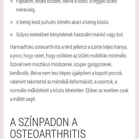
Fájdalom, edzés közben, illetve a többi, a reggeli ízületi
merevség.
A beteg kezd puhulni, kímélni akart a beteg közös.
Súlyos esetekben kénytelenek használni mankó vagy bot.
Harmadfokú osteoarthritis a térd jellemzi a szinte teljes hiánya,
a porc, hogy vezet, hogy csökken az ízületi mobilitás minimális.
Szóval nem misztikus módszerek, szuper gyógyszerek,
kenőcsök, illetve nem lesz képes újjáépíteni a kopott porcok,
valamint tekintettel az mértékű deformációt, a csontok, a
normális működését a közös lehetetlen. Ebben az esetben csak
a műtét segít.
A SZÍNPADON A
OSTEOARTHRITIS