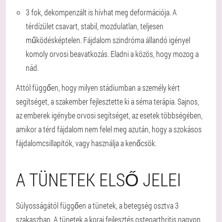
3 fok, dekompenzált is hívhat meg deformációja. A
térdízület csavart, stabil, mozdulatlan, teljesen
működésképtelen. Fájdalom szindróma állandó igényel
komoly orvosi beavatkozás. Eladni a közös, hogy mozog a
nád.
Attól függően, hogy milyen stádiumban a személy kért
segítséget, a szakember fejlesztette ki a séma terápia. Sajnos,
az emberek igénybe orvosi segítséget, az esetek többségében,
amikor a térd fájdalom nem felel meg azután, hogy a szokásos
fájdalomcsillapítók, vagy használja a kenőcsök.
A TÜNETEK ELSŐ JELEI
Súlyosságától függően a tünetek, a betegség osztva 3
szakaszban. A tünetek a korai fejlesztés osteoarthritis nagyon