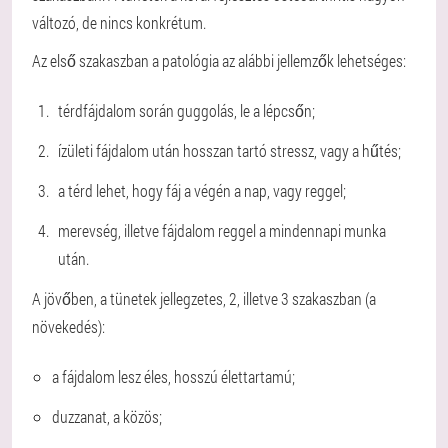
változó, de nincs konkrétum.
Az első szakaszban a patológia az alábbi jellemzők lehetséges:
térdfájdalom során guggolás, le a lépcsőn;
ízületi fájdalom után hosszan tartó stressz, vagy a hűtés;
a térd lehet, hogy fáj a végén a nap, vagy reggel;
merevség, illetve fájdalom reggel a mindennapi munka
után.
A jövőben, a tünetek jellegzetes, 2, illetve 3 szakaszban (a
növekedés):
a fájdalom lesz éles, hosszú élettartamú;
duzzanat, a közös;