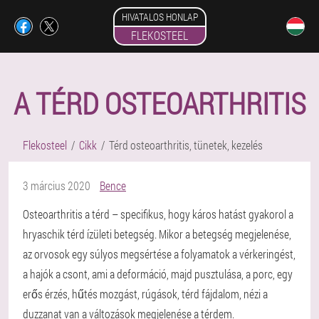
HIVATALOS HONLAP
FLEKOSTEEL
A TÉRD OSTEOARTHRITIS
Flekosteel
Cikk
Térd osteoarthritis, tünetek, kezelés
3 március 2020
Bence
Osteoarthritis a térd – specifikus, hogy káros hatást gyakorol a
hryaschik térd ízületi betegség. Mikor a betegség megjelenése,
az orvosok egy súlyos megsértése a folyamatok a vérkeringést,
a hajók a csont, ami a deformáció, majd pusztulása, a porc, egy
erős érzés, hűtés mozgást, rúgások, térd fájdalom, nézi a
duzzanat van a változások megjelenése a térdem.