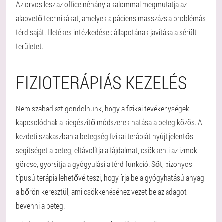
Az orvos lesz az office néhány alkalommal megmutatja az
alapvető technikákat, amelyek a páciens masszázs a problémás
térd saját. Illetékes intézkedések állapotának javítása a sérült
területet.
FIZIOTERÁPIÁS KEZELÉS
Nem szabad azt gondolnunk, hogy a fizikai tevékenységek
kapcsolódnak a kiegészítő módszerek hatása a beteg közös. A
kezdeti szakaszban a betegség fizikai terápiát nyújt jelentős
segítséget a beteg, eltávolítja a fájdalmat, csökkenti az izmok
görcse, gyorsítja a gyógyulási a térd funkció. Sőt, bizonyos
típusú terápia lehetővé teszi, hogy írja be a gyógyhatású anyag
a bőrön keresztül, ami csökkenéséhez vezet be az adagot
bevenni a beteg.