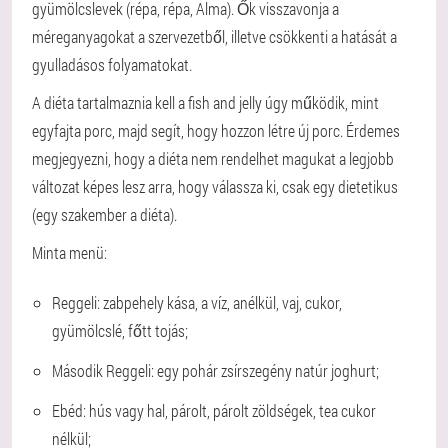
gyümölcslevek (répa, répa, Alma). Ők visszavonja a
méreganyagokat a szervezetből, illetve csökkenti a hatását a
gyulladásos folyamatokat.
A diéta tartalmaznia kell a fish and jelly úgy működik, mint
egyfajta porc, majd segít, hogy hozzon létre új porc. Érdemes
megjegyezni, hogy a diéta nem rendelhet magukat a legjobb
változat képes lesz arra, hogy válassza ki, csak egy dietetikus
(egy szakember a diéta).
Minta menü:
Reggeli: zabpehely kása, a víz, anélkül, vaj, cukor,
gyümölcslé, főtt tojás;
Második Reggeli: egy pohár zsírszegény natúr joghurt;
Ebéd: hús vagy hal, párolt, párolt zöldségek, tea cukor
nélkül;