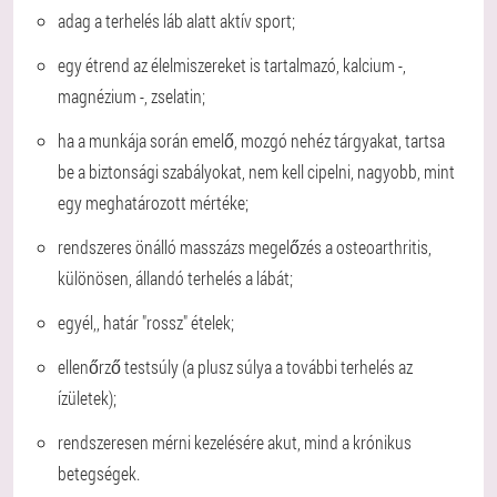
adag a terhelés láb alatt aktív sport;
egy étrend az élelmiszereket is tartalmazó, kalcium -,
magnézium -, zselatin;
ha a munkája során emelő, mozgó nehéz tárgyakat, tartsa
be a biztonsági szabályokat, nem kell cipelni, nagyobb, mint
egy meghatározott mértéke;
rendszeres önálló masszázs megelőzés a osteoarthritis,
különösen, állandó terhelés a lábát;
egyél,, határ "rossz" ételek;
ellenőrző testsúly (a plusz súlya a további terhelés az
ízületek);
rendszeresen mérni kezelésére akut, mind a krónikus
betegségek.