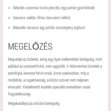
Délután uzsonna: túrós pite dió, egy pohár gyümölcslé;
Vacsora: saláta, Alma, tea cukor nélkül;
Második vacsora: egy pohár zsírszegény joghurt.
MEGELŐZÉS
Megvédje az ízületek, amíg egy ilyen kellemetlen betegség, mint
például az osteoarthritis, nem aggódik. A felismerése tünetek a
patológia, keresse fel orvosát, korai szakaszban, míg a
mobilitás, a rugalmasság, a közös szövet nem teljesen
elveszett. Késleltetett kezelés speciális esetekben vezet
fogyatékosság.
Megakadályozza a közös betegség: