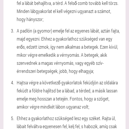
fel a lábát behajlítva, a térd. A felső comb tovább kell törzs.
Minden lábgyakorlat el kell végezni ugyanazt a számot,
hogy hányszor;
A padlón (a gyomor) emelje fel az egyenes lábát, aztán fajta,
majd egyezni. Ehhez a gyakorlathoz szükséged van egy
erős, edzett izmok, így nem alkalmas a betegek. Ezen kívül,
mikor végre emelkedik a vérnyomás. A betegek, akik
szenvednek a magas vérnyomás, vagy egyéb szív-
érrendszeri betegségek, jobb, hogy elhagyja;
Hajtsa végre a következő gyakorlatok feküdjön az oldalára
feküdt a földre hajlítsd be a lábad, a térded, a másik lassan
emelje meg hosszan a tetején. Fontos, hogy a szöget,
amikor végre mindkét lábon ugyanaz volt;
Ehhez a gyakorlathoz szükséged lesz egy széket. Rajta ül,
lábait felváltva egyenesen fel, kelj fel, s habozik, amíg csak