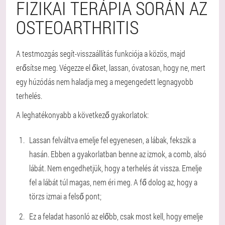
FIZIKAI TERÁPIA SORÁN AZ
OSTEOARTHRITIS
A testmozgás segít-visszaállítás funkciója a közös, majd
erősítse meg. Végezze el őket, lassan, óvatosan, hogy ne, mert
egy húzódás nem haladja meg a megengedett legnagyobb
terhelés.
A leghatékonyabb a következő gyakorlatok:
Lassan felváltva emelje fel egyenesen, a lábak, fekszik a
hasán. Ebben a gyakorlatban benne az izmok, a comb, alsó
lábát. Nem engedhetjük, hogy a terhelés át vissza. Emelje
fel a lábát túl magas, nem éri meg. A fő dolog az, hogy a
törzs izmai a felső pont;
Ez a feladat hasonló az előbb, csak most kell, hogy emelje