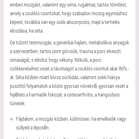
emberi mozgást, valamint egy sima, rugalmas, tartós tömítést,
amely a csuklós csontokat, hogy szabadon mozog egymáshoz
képest, továbbá van egy sokk abszorpciós, majd a terhelés
eloszlása, ha séta.
De túlzott testmozgás, a genetikai hajlam, metabolikus anyagok
a szervezetben, tartós izom görcsök, trauma a porc elveszti
simaságát, s elindul, hogy vékony. Ritkuló, a porc
csökkenéséhez vezet a távolságot a csuklós csontok akár 80% -
át. Séta közben miatt kóros súrlódás, valamint sokk hiánya
pusztító folyamatok a közös gyorsan növekvő, gyorsan vezet a
fejlődés a harmadik fokozat, a osteoarthritis, a hangsúlyos
tünetek:
Fájdalom, a mozgás közben, különösen, ha emelkedik vagy
süllyed a lépcsőn.