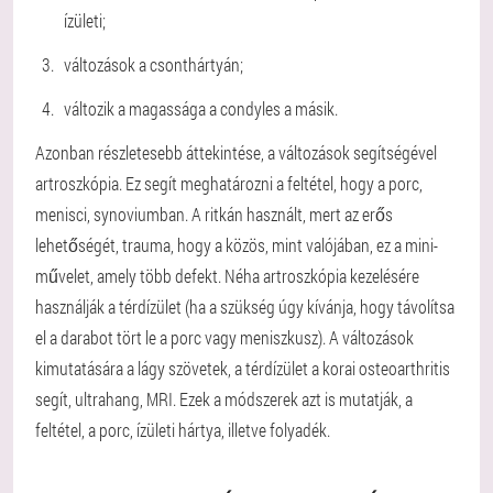
ízületi;
változások a csonthártyán;
változik a magassága a condyles a másik.
Azonban részletesebb áttekintése, a változások segítségével
artroszkópia. Ez segít meghatározni a feltétel, hogy a porc,
menisci, synoviumban. A ritkán használt, mert az erős
lehetőségét, trauma, hogy a közös, mint valójában, ez a mini-
művelet, amely több defekt. Néha artroszkópia kezelésére
használják a térdízület (ha a szükség úgy kívánja, hogy távolítsa
el a darabot tört le a porc vagy meniszkusz). A változások
kimutatására a lágy szövetek, a térdízület a korai osteoarthritis
segít, ultrahang, MRI. Ezek a módszerek azt is mutatják, a
feltétel, a porc, ízületi hártya, illetve folyadék.