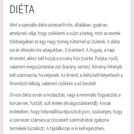
DIÉTA
Mint a speciális diéta osteoarthritis, általában, gyakran,
amelynek célja, hogy csökkenti a súlyt a beteg, mint az esetek
többségében ez egy nagy tömeg túlterheli az ízületek. A diéta
során étkezési kis adagokban, 3 óránként. A fogyás, a napi
étrendet, akkor kell hozzá a sovány hús (csirke, Pulyka, nyúl),
valamint megszüntetése zsír (bárány, sertés). Növényi fehérjék
kell származnia, hüvelyesek. Az étrend, a diéta kell helyettesíti a
finomított kőolaj, valamint csökken a só bevitelt.
Orvosi diéta során a mulasztás, vagy a minimális fogyasztás a
konzervek, füstölt, sült ételek (étvágycsökkentő). Annak
érdekében, hogy helyreállítsa elpusztult porc, szükséges, hogy
a szervezet számára az összetett szénhidrátok (gabona
termékek búzaliszt). A táplálkozás is ki kell egészíteni,