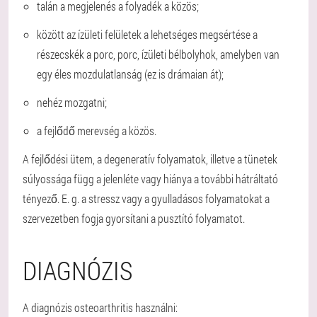
talán a megjelenés a folyadék a közös;
között az ízületi felületek a lehetséges megsértése a
részecskék a porc, porc, ízületi bélbolyhok, amelyben van
egy éles mozdulatlanság (ez is drámaian át);
nehéz mozgatni;
a fejlődő merevség a közös.
A fejlődési ütem, a degeneratív folyamatok, illetve a tünetek
súlyossága függ a jelenléte vagy hiánya a további hátráltató
tényező. E. g. a stressz vagy a gyulladásos folyamatokat a
szervezetben fogja gyorsítani a pusztító folyamatot.
DIAGNÓZIS
A diagnózis osteoarthritis használni: