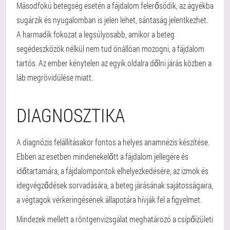
Másodfokú betegség esetén a fájdalom felerősödik, az ágyékba
sugárzik és nyugalomban is jelen lehet, sántaság jelentkezhet.
A harmadik fokozat a legsúlyosabb, amikor a beteg
segédeszközök nélkül nem tud önállóan mozogni, a fájdalom
tartós. Az ember kénytelen az egyik oldalra dőlni járás közben a
láb megrövidülése miatt.
DIAGNOSZTIKA
A diagnózis felállításakor fontos a helyes anamnézis készítése.
Ebben az esetben mindenekelőtt a fájdalom jellegére és
időtartamára, a fájdalompontok elhelyezkedésére, az izmok és
idegvégződések sorvadására, a beteg járásának sajátosságaira,
a végtagok vérkeringésének állapotára hívják fel a figyelmet.
Mindezek mellett a röntgenvizsgálat meghatározó a csípőízületi