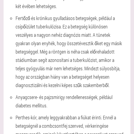
két évében lehetséges.
Fertőző és krónikus gyulladásos betegségek, például a
csípőízület tuberkulózisa. Ez a betegség különösen
veszélyes a nagyon nehéz diagnózis miatt. A tünetek
gyakran olyan enyhék, hogy összetévesztik őket egy másik
betegséggel. Még a röntgen is néha csak előrehaladott
stádiumban segít azonosítani a tuberkulózist, amikor a
teljes gyógyulás már nem lehetséges. Mindezt súlyosbítja,
hogy az országban hiány van a betegséget helyesen
diagnosztizálni és kezelni képes szűk szakemberből.
Anyagcsere- és pajzsmirigy rendellenességek, például
diabetes mellitus.
Perthes-kór, amely leggyakrabban a fiúkat érinti. Ennél a
betegségnél a combcsontfej szenved, vérkeringése