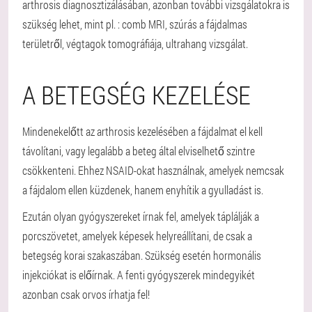
arthrosis diagnosztizálásában, azonban további vizsgálatokra is
szükség lehet, mint pl. : comb MRI, szúrás a fájdalmas
területről, végtagok tomográfiája, ultrahang vizsgálat.
A BETEGSÉG KEZELÉSE
Mindenekelőtt az arthrosis kezelésében a fájdalmat el kell
távolítani, vagy legalább a beteg által elviselhető szintre
csökkenteni. Ehhez NSAID-okat használnak, amelyek nemcsak
a fájdalom ellen küzdenek, hanem enyhítik a gyulladást is.
Ezután olyan gyógyszereket írnak fel, amelyek táplálják a
porcszövetet, amelyek képesek helyreállítani, de csak a
betegség korai szakaszában. Szükség esetén hormonális
injekciókat is előírnak. A fenti gyógyszerek mindegyikét
azonban csak orvos írhatja fel!