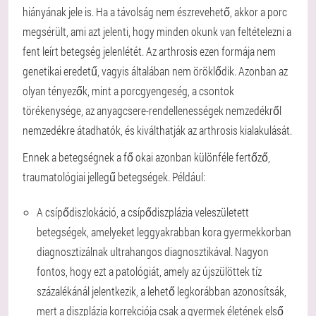
hiányának jele is. Ha a távolság nem észrevehető, akkor a porc
megsérült, ami azt jelenti, hogy minden okunk van feltételezni a
fent leírt betegség jelenlétét. Az arthrosis ezen formája nem
genetikai eredetű, vagyis általában nem öröklődik. Azonban az
olyan tényezők, mint a porcgyengeség, a csontok
törékenysége, az anyagcsere-rendellenességek nemzedékről
nemzedékre átadhatók, és kiválthatják az arthrosis kialakulását.
Ennek a betegségnek a fő okai azonban különféle fertőző,
traumatológiai jellegű betegségek. Például:
A csípődiszlokáció, a csípődiszplázia veleszületett
betegségek, amelyeket leggyakrabban kora gyermekkorban
diagnosztizálnak ultrahangos diagnosztikával. Nagyon
fontos, hogy ezt a patológiát, amely az újszülöttek tíz
százalékánál jelentkezik, a lehető legkorábban azonosítsák,
mert a diszplázia korrekciója csak a gyermek életének első