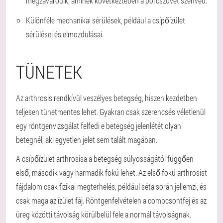
megzavarodik, aminek következtében a porcszövet szenved.
Különféle mechanikai sérülések, például a csípőízület
sérülései és elmozdulásai.
TÜNETEK
Az arthrosis rendkívül veszélyes betegség, hiszen kezdetben
teljesen tünetmentes lehet. Gyakran csak szerencsés véletlenül
egy röntgenvizsgálat felfedi e betegség jelenlétét olyan
betegnél, aki egyetlen jelet sem talált magában.
A csípőízület arthrosisa a betegség súlyosságától függően
első, második vagy harmadik fokú lehet. Az első fokú arthrosist
fájdalom csak fizikai megterhelés, például séta során jellemzi, és
csak maga az ízület fáj. Röntgenfelvételen a combcsontfej és az
üreg közötti távolság körülbelül fele a normál távolságnak.