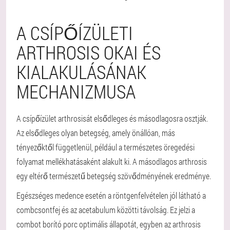
A CSÍPŐÍZÜLETI
ARTHROSIS OKAI ÉS
KIALAKULÁSÁNAK
MECHANIZMUSA
A csípőízület arthrosisát elsődleges és másodlagosra osztják.
Az elsődleges olyan betegség, amely önállóan, más
tényezőktől függetlenül, például a természetes öregedési
folyamat mellékhatásaként alakult ki. A másodlagos arthrosis
egy eltérő természetű betegség szövődményének eredménye.
Egészséges medence esetén a röntgenfelvételen jól látható a
combcsontfej és az acetabulum közötti távolság. Ez jelzi a
combot borító porc optimális állapotát, egyben az arthrosis