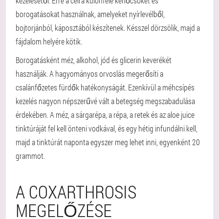
kezelésétől. Erre a célra különféle kenőcsöket és
borogatásokat használnak, amelyeket nyírlevélből,
bojtorjánból, káposztából készítenek. Késszel dörzsölik, majd a
fájdalom helyére kötik.
Borogatásként méz, alkohol, jód és glicerin keverékét
használják. A hagyományos orvoslás megerősíti a
csalánfőzetes fürdők hatékonyságát. Ezenkívül a méhcsípés
kezelés nagyon népszerűvé vált a betegség megszabadulása
érdekében. A méz, a sárgarépa, a répa, a retek és az aloe juice
tinktúráját fel kell önteni vodkával, és egy hétig infundálni kell,
majd a tinktúrát naponta egyszer meg lehet inni, egyenként 20
grammot.
A COXARTHROSIS
MEGELŐZÉSE