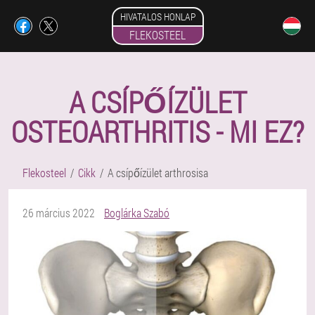
HIVATALOS HONLAP
FLEKOSTEEL
A CSÍPŐÍZÜLET
OSTEOARTHRITIS - MI EZ?
Flekosteel
Cikk
A csípőízület arthrosisa
26 március 2022
Boglárka Szabó