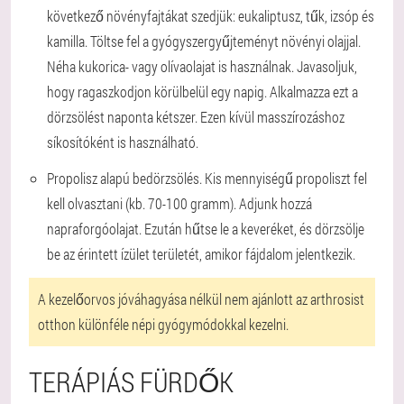
következő növényfajtákat szedjük: eukaliptusz, tűk, izsóp és
kamilla. Töltse fel a gyógyszergyűjteményt növényi olajjal.
Néha kukorica- vagy olívaolajat is használnak. Javasoljuk,
hogy ragaszkodjon körülbelül egy napig. Alkalmazza ezt a
dörzsölést naponta kétszer. Ezen kívül masszírozáshoz
síkosítóként is használható.
Propolisz alapú bedörzsölés. Kis mennyiségű propoliszt fel
kell olvasztani (kb. 70-100 gramm). Adjunk hozzá
napraforgóolajat. Ezután hűtse le a keveréket, és dörzsölje
be az érintett ízület területét, amikor fájdalom jelentkezik.
A kezelőorvos jóváhagyása nélkül nem ajánlott az arthrosist
otthon különféle népi gyógymódokkal kezelni.
TERÁPIÁS FÜRDŐK