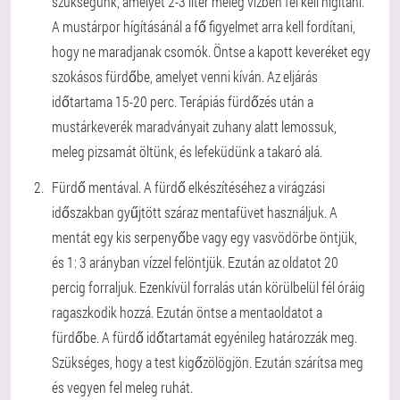
szükségünk, amelyet 2-3 liter meleg vízben fel kell hígítani.
A mustárpor hígításánál a fő figyelmet arra kell fordítani,
hogy ne maradjanak csomók. Öntse a kapott keveréket egy
szokásos fürdőbe, amelyet venni kíván. Az eljárás
időtartama 15-20 perc. Terápiás fürdőzés után a
mustárkeverék maradványait zuhany alatt lemossuk,
meleg pizsamát öltünk, és lefeküdünk a takaró alá.
Fürdő mentával. A fürdő elkészítéséhez a virágzási
időszakban gyűjtött száraz mentafüvet használjuk. A
mentát egy kis serpenyőbe vagy egy vasvödörbe öntjük,
és 1: 3 arányban vízzel felöntjük. Ezután az oldatot 20
percig forraljuk. Ezenkívül forralás után körülbelül fél óráig
ragaszkodik hozzá. Ezután öntse a mentaoldatot a
fürdőbe. A fürdő időtartamát egyénileg határozzák meg.
Szükséges, hogy a test kigőzölögjön. Ezután szárítsa meg
és vegyen fel meleg ruhát.