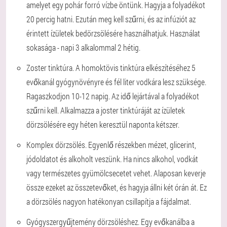
amelyet egy pohár forró vízbe öntünk. Hagyja a folyadékot
20 percig hatni. Ezután meg kell szűrni, és az infúziót az
érintett ízületek bedörzsölésére használhatjuk. Használat
sokasága - napi 3 alkalommal 2 hétig.
Zoster tinktúra. A homoktövis tinktúra elkészítéséhez 5
evőkanál gyógynövényre és fél liter vodkára lesz szüksége.
Ragaszkodjon 10-12 napig. Az idő lejártával a folyadékot
szűrni kell. Alkalmazza a joster tinktúráját az ízületek
dörzsölésére egy héten keresztül naponta kétszer.
Komplex dörzsölés. Egyenlő részekben mézet, glicerint,
jódoldatot és alkoholt veszünk. Ha nincs alkohol, vodkát
vagy természetes gyümölcsecetet vehet. Alaposan keverje
össze ezeket az összetevőket, és hagyja állni két órán át. Ez
a dörzsölés nagyon hatékonyan csillapítja a fájdalmat.
Gyógyszergyűjtemény dörzsöléshez. Egy evőkanálba a