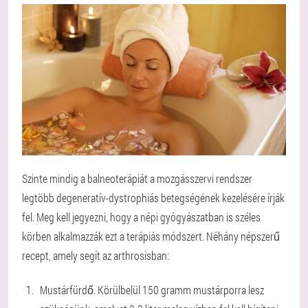
Szinte mindig a balneoterápiát a mozgásszervi rendszer
legtöbb degeneratív-dystrophiás betegségének kezelésére írják
fel. Meg kell jegyezni, hogy a népi gyógyászatban is széles
körben alkalmazzák ezt a terápiás módszert. Néhány népszerű
recept, amely segít az arthrosisban:
Mustárfürdő. Körülbelül 150 gramm mustárporra lesz