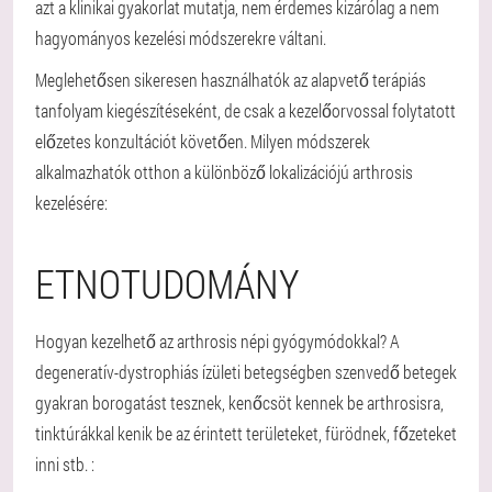
azt a klinikai gyakorlat mutatja, nem érdemes kizárólag a nem
hagyományos kezelési módszerekre váltani.
Meglehetősen sikeresen használhatók az alapvető terápiás
tanfolyam kiegészítéseként, de csak a kezelőorvossal folytatott
előzetes konzultációt követően. Milyen módszerek
alkalmazhatók otthon a különböző lokalizációjú arthrosis
kezelésére:
ETNOTUDOMÁNY
Hogyan kezelhető az arthrosis népi gyógymódokkal? A
degeneratív-dystrophiás ízületi betegségben szenvedő betegek
gyakran borogatást tesznek, kenőcsöt kennek be arthrosisra,
tinktúrákkal kenik be az érintett területeket, fürödnek, főzeteket
inni stb. :