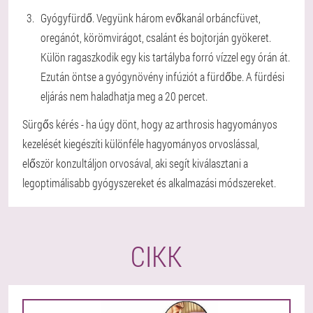
Gyógyfürdő. Vegyünk három evőkanál orbáncfüvet,
oregánót, körömvirágot, csalánt és bojtorján gyökeret.
Külön ragaszkodik egy kis tartályba forró vízzel egy órán át.
Ezután öntse a gyógynövény infúziót a fürdőbe. A fürdési
eljárás nem haladhatja meg a 20 percet.
Sürgős kérés - ha úgy dönt, hogy az arthrosis hagyományos
kezelését kiegészíti különféle hagyományos orvoslással,
először konzultáljon orvosával, aki segít kiválasztani a
legoptimálisabb gyógyszereket és alkalmazási módszereket.
CIKK