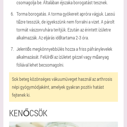
csomagolja be. Általában éjszaka borogatást tesznek.
Torma borogatás. A torma gyökereit apróra vágjuk. Lassú
tűzre tesszük, de igyekszünk nem forralni a vizet. A párolt
tormát vászonruhára terítjük. Ezután az érintett ízületre
alkalmazzák. Az eljárás időtartama 2-3 óra.
Jelentős megkönnyebbülés hozza a friss páfránylevelek
alkalmazását. Felülről az ízületet gézzel vagy műanyag
fóliával lehet becsomagolni.
Sok beteg közönséges vákuumüveget használ az arthrosis
népi gyógymódjaként, amelyek gyakran pozitív hatást
fejtenek ki.
KENŐCSÖK