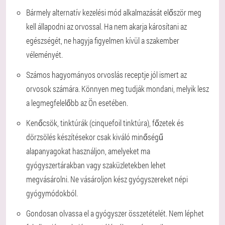
Bármely alternatív kezelési mód alkalmazását először meg
kell állapodni az orvossal. Ha nem akarja károsítani az
egészségét, ne hagyja figyelmen kívül a szakember
véleményét.
Számos hagyományos orvoslás receptje jól ismert az
orvosok számára. Könnyen meg tudják mondani, melyik lesz
a legmegfelelőbb az Ön esetében.
Kenőcsök, tinktúrák (cinquefoil tinktúra), főzetek és
dörzsölés készítésekor csak kiváló minőségű
alapanyagokat használjon, amelyeket ma
gyógyszertárakban vagy szaküzletekben lehet
megvásárolni. Ne vásároljon kész gyógyszereket népi
gyógymódokból.
Gondosan olvassa el a gyógyszer összetételét. Nem léphet