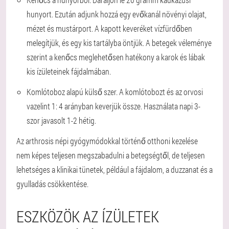
hunyort. Ezután adjunk hozzá egy evőkanál növényi olajat,
mézet és mustárport. A kapott keveréket vízfürdőben
melegítjük, és egy kis tartályba öntjük. A betegek véleménye
szerint a kenőcs meglehetősen hatékony a karok és lábak
kis ízületeinek fájdalmában.
Komlótoboz alapú külső szer. A komlótobozt és az orvosi
vazelint 1: 4 arányban keverjük össze. Használata napi 3-
szor javasolt 1-2 hétig.
Az arthrosis népi gyógymódokkal történő otthoni kezelése
nem képes teljesen megszabadulni a betegségtől, de teljesen
lehetséges a klinikai tünetek, például a fájdalom, a duzzanat és a
gyulladás csökkentése.
ESZKÖZÖK AZ ÍZÜLETEK