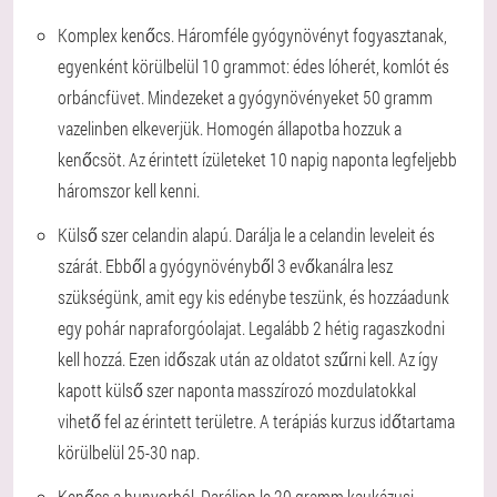
Komplex kenőcs. Háromféle gyógynövényt fogyasztanak,
egyenként körülbelül 10 grammot: édes lóherét, komlót és
orbáncfüvet. Mindezeket a gyógynövényeket 50 gramm
vazelinben elkeverjük. Homogén állapotba hozzuk a
kenőcsöt. Az érintett ízületeket 10 napig naponta legfeljebb
háromszor kell kenni.
Külső szer celandin alapú. Darálja le a celandin leveleit és
szárát. Ebből a gyógynövényből 3 evőkanálra lesz
szükségünk, amit egy kis edénybe teszünk, és hozzáadunk
egy pohár napraforgóolajat. Legalább 2 hétig ragaszkodni
kell hozzá. Ezen időszak után az oldatot szűrni kell. Az így
kapott külső szer naponta masszírozó mozdulatokkal
vihető fel az érintett területre. A terápiás kurzus időtartama
körülbelül 25-30 nap.
Kenőcs a hunyorból. Daráljon le 20 gramm kaukázusi