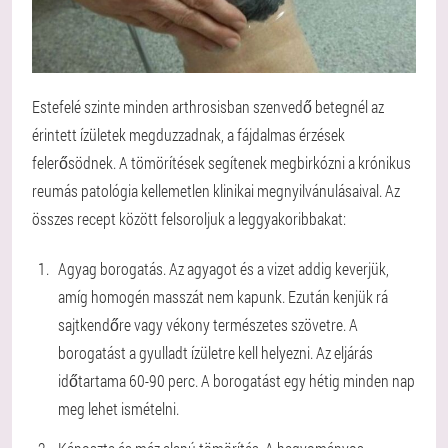
Estefelé szinte minden arthrosisban szenvedő betegnél az
érintett ízületek megduzzadnak, a fájdalmas érzések
felerősödnek. A tömörítések segítenek megbirkózni a krónikus
reumás patológia kellemetlen klinikai megnyilvánulásaival. Az
összes recept között felsoroljuk a leggyakoribbakat:
Agyag borogatás. Az agyagot és a vizet addig keverjük,
amíg homogén masszát nem kapunk. Ezután kenjük rá
sajtkendőre vagy vékony természetes szövetre. A
borogatást a gyulladt ízületre kell helyezni. Az eljárás
időtartama 60-90 perc. A borogatást egy hétig minden nap
meg lehet ismételni.