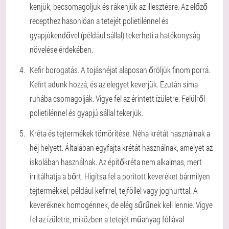
kenjük, becsomagoljuk és rákenjük az illesztésre. Az előző
recepthez hasonlóan a tetejét polietilénnel és
gyapjúkendővel (például sállal) tekerheti a hatékonyság
növelése érdekében.
Kefir borogatás. A tojáshéjat alaposan őröljük finom porrá.
Kefirt adunk hozzá, és az elegyet keverjük. Ezután sima
ruhába csomagolják. Vigye fel az érintett ízületre. Felülről
polietilénnel és gyapjú sállal tekerjük.
Kréta és tejtermékek tömörítése. Néha krétát használnak a
héj helyett. Általában egyfajta krétát használnak, amelyet az
iskolában használnak. Az építőkréta nem alkalmas, mert
irritálhatja a bőrt. Hígítsa fel a porított keveréket bármilyen
tejtermékkel, például kefirrel, tejföllel vagy joghurttal. A
keveréknek homogénnek, de elég sűrűnek kell lennie. Vigye
fel az ízületre, miközben a tetejét műanyag fóliával