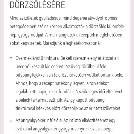
DÖRZSÖLÉSÉRE
Mind az ízületek gyulladásos, mind degeneratív-dystrophiás
betegségeiben széles körben alkalmazzák a dörzsölés különféle
népi gyógymódjait. A mai napig ezek a receptek meglehetősen
sokat képviseltek. Maradjunk a leghatékonyabbnál:
Gyermekláncfű tinktúra. Be kell szereznie egy átlátszatlan
üvegből készült kis edényt. Az üveg körülbelül fele
pitypangfejekkel van tele. Ezt követően vodkát öntünk bele.
Ahhoz, hogy a recept hatékony legyen, a folyadékot
legalább 30 napig kell infundálni. A szükséges idő elteltével
a palack tartalmát szűrjük. Az így kapott pitypang
tinktúrával lefekvés előtt dörzsölje be az érintett ízületeket.
Az angyalgyökér infúziója. Az infúzió elkészítéséhez egy
evőkanál angyalgyökér gyógynövényre lesz szüksége,