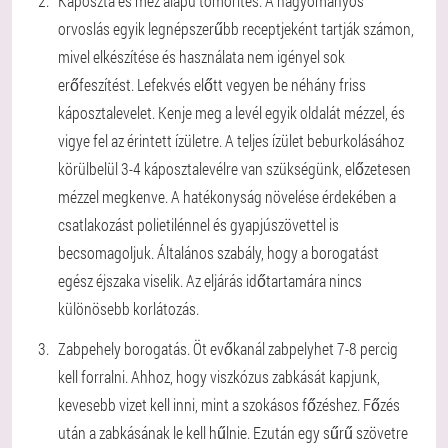
Káposzta és méz alapú tömörítés. A hagyományos
orvoslás egyik legnépszerűbb receptjeként tartják számon,
mivel elkészítése és használata nem igényel sok
erőfeszítést. Lefekvés előtt vegyen be néhány friss
káposztalevelet. Kenje meg a levél egyik oldalát mézzel, és
vigye fel az érintett ízületre. A teljes ízület beburkolásához
körülbelül 3-4 káposztalevélre van szükségünk, előzetesen
mézzel megkenve. A hatékonyság növelése érdekében a
csatlakozást polietilénnel és gyapjúszövettel is
becsomagoljuk. Általános szabály, hogy a borogatást
egész éjszaka viselik. Az eljárás időtartamára nincs
különösebb korlátozás.
Zabpehely borogatás. Öt evőkanál zabpelyhet 7-8 percig
kell forralni. Ahhoz, hogy viszkózus zabkását kapjunk,
kevesebb vizet kell inni, mint a szokásos főzéshez. Főzés
után a zabkásának le kell hűlnie. Ezután egy sűrű szövetre